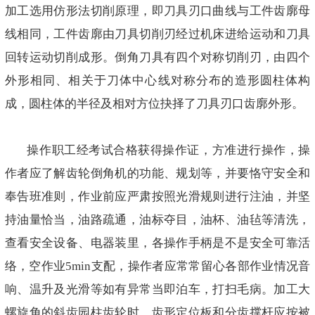
加工选用仿形法切削原理，即刀具刃口曲线与工件齿廓母
线相同，工件齿廓由刀具切削刃经过机床进给运动和刀具
回转运动切削成形。倒角刀具有四个对称切削刃，由四个
外形相同、相关于刀体中心线对称分布的造形圆柱体构
成，圆柱体的半径及相对方位抉择了刀具刃口齿廓外形。
操作职工经考试合格获得操作证，方准进行操作，操
作者应了解齿轮倒角机的功能、规划等，并要恪守安全和
奉告班准则，作业前应严肃按照光滑规则进行注油，并坚
持油量恰当，油路疏通，油标夺目，油杯、油毡等清洗，
查看安全设备、电器装里，各操作手柄是不是安全可靠活
络，空作业5min支配，操作者应常常留心各部作业情况音
响、温升及光滑等如有异常当即泊车，打扫毛病。加工大
螺旋角的斜齿园柱齿轮时，齿形定位板和分齿撑杆应按被